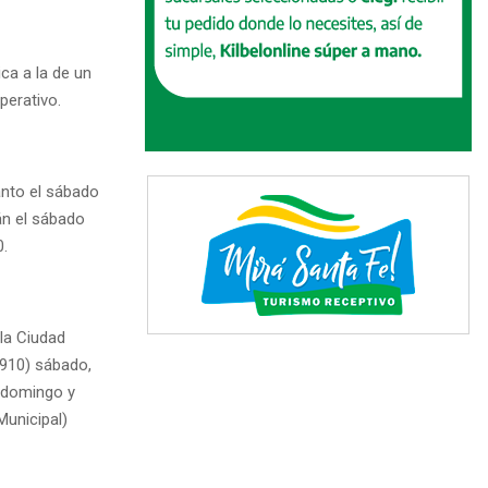
ica a la de un
perativo.
anto el sábado
án el sábado
0.
la Ciudad
2910) sábado,
y domingo y
Municipal)