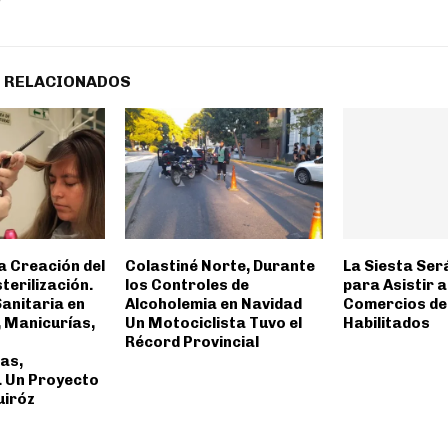
 RELACIONADOS
a Creación del
Colastiné Norte, Durante
La Siesta Ser
terilización.
los Controles de
para Asistir 
anitaria en
Alcoholemia en Navidad
Comercios de
, Manicurías,
Un Motociclista Tuvo el
Habilitados
Récord Provincial
as,
 Un Proyecto
uiróz