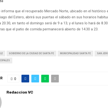
te
 informa que el recuperado Mercado Norte, ubicado en el histórico e
iago del Estero, abrirá sus puertas el sábado en sus horarios habitu
a 20.30, en tanto el domingo será de 9 a 13; y el lunes lo hará de 8.30
tras que el patio de comida permanecerá abierto de 14.30 a 23.
BLE
GOBIERNO DE LA CIUDAD DE SANTA FE
MUNICIPALIDAD SANTA FE
SAN JER
CIPALES
IR
0
Redaccion VC