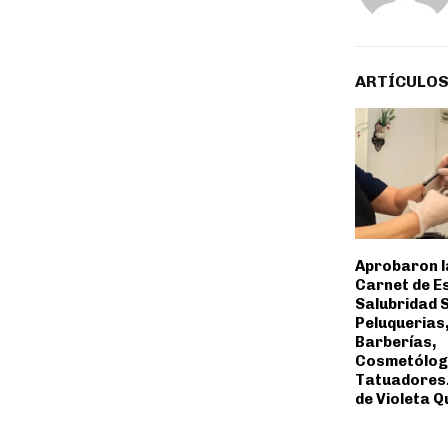
ARTÍCULOS
Aprobaron l
Carnet de Es
Salubridad S
Peluquerias
Barberías,
Cosmetólog
Tatuadores.
de Violeta Q