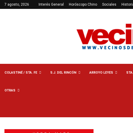
7 agosto, 2026
Interés General
Horóscopo Chino
Sociales
Histori
COLASTINÉ / STA. FE
S.J. DEL RINCÓN
ARROYO LEYES
STA
OTRAS