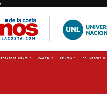
a
. ROSA DE CALCHINES
CAYASTÁ
HELVECIA
COL. MASCÍAS