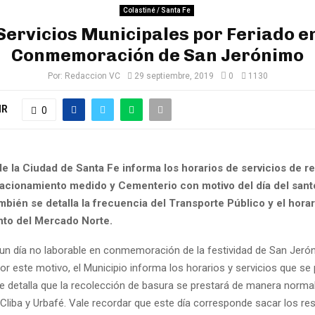
Colastiné / Santa Fe
Servicios Municipales por Feriado e
Conmemoración de San Jerónimo
Por:
Redaccion VC
29 septiembre, 2019
0
1130
IR
0
de la Ciudad de Santa Fe informa los horarios de servicios de r
tacionamiento medido y Cementerio con motivo del día del sant
mbién se detalla la frecuencia del Transporte Público y el horar
to del Mercado Norte.
 un día no laborable en conmemoración de la festividad de San Jeró
por este motivo, el Municipio informa los horarios y servicios que se
se detalla que la recolección de basura se prestará de manera normal
Cliba y Urbafé. Vale recordar que este día corresponde sacar los re