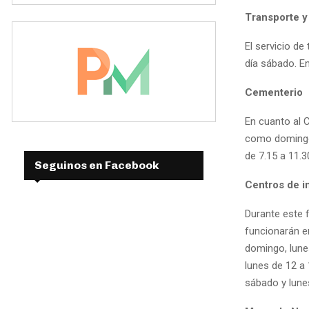
Transporte y
El servicio de
día sábado. E
Cementerio
En cuanto al C
como domingo 
de 7.15 a 11.3
Seguinos en Facebook
Centros de i
Durante este 
funcionarán e
domingo, lunes
lunes de 12 a 
sábado y lunes