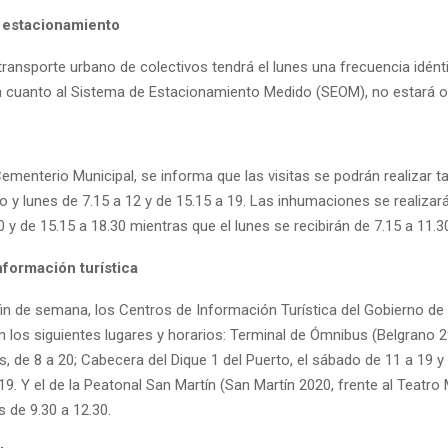
 estacionamiento
 transporte urbano de colectivos tendrá el lunes una frecuencia idént
n cuanto al Sistema de Estacionamiento Medido (SEOM), no estará o
ementerio Municipal, se informa que las visitas se podrán realizar t
y lunes de 7.15 a 12 y de 15.15 a 19. Las inhumaciones se realizar
0 y de 15.15 a 18.30 mientras que el lunes se recibirán de 7.15 a 11.3
nformación turística
fin de semana, los Centros de Información Turística del Gobierno de 
n los siguientes lugares y horarios: Terminal de Ómnibus (Belgrano 
, de 8 a 20; Cabecera del Dique 1 del Puerto, el sábado de 11 a 19 
19. Y el de la Peatonal San Martín (San Martín 2020, frente al Teatro 
 de 9.30 a 12.30.