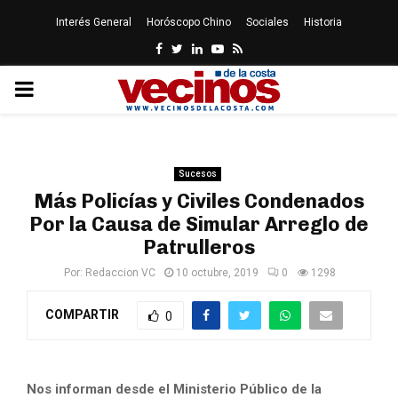
Interés General
Horóscopo Chino
Sociales
Historia
Facebook
Twitter
Linkedin
Youtube
Rss
PRIMARY
MENU
Sucesos
Más Policías y Civiles Condenados
Por la Causa de Simular Arreglo de
Patrulleros
Por:
Redaccion VC
10 octubre, 2019
0
1298
COMPARTIR
0
Nos informan desde el Ministerio Público de la