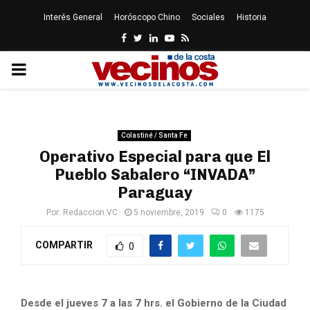
Interés General
Horóscopo Chino
Sociales
Historia
Facebook
Twitter
Linkedin
Youtube
Rss
PRIMARY
MENU
Colastiné / Santa Fe
Operativo Especial para que El
Pueblo Sabalero “INVADA”
Paraguay
Por:
Redaccion VC
5 noviembre, 2019
0
1175
COMPARTIR
0
Desde el jueves 7 a las 7 hrs. el Gobierno de la Ciudad