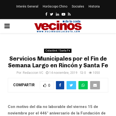
Interés General
Horóscopo Chino
Sociales
Historia
Facebook
Twitter
Linkedin
Youtube
Rss
PRIMARY
MENU
Colastiné / Santa Fe
Servicios Municipales por el Fin de
Semana Largo en Rincón y Santa Fe
Por:
Redaccion VC
14 noviembre, 2019
0
1050
COMPARTIR
0
Con motivo del día no laborable del viernes 15 de
noviembre por el 446° aniversario de la Fundación de