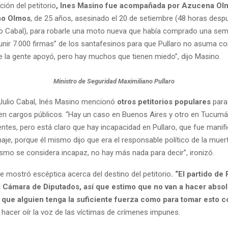
ción del petitorio
, Ines Masino fue acompañada por Azucena Ol
no Olmos
, de 25 años, asesinado el 20 de setiembre (48 horas desp
io Cabal), para robarle una moto nueva que había comprado una sem
nir 7.000 firmas” de los santafesinos para que Pullaro no asuma c
e la gente apoyó, pero hay muchos que tienen miedo”, dijo Masino.
Ministro de Seguridad Maximiliano Pullaro
Julio Cabal, Inés Masino mencionó
otros petitorios populares
para 
 cargos públicos. “Hay un caso en Buenos Aires y otro en Tucumá
ntes, pero está claro que hay incapacidad en Pullaro, que fue manifi
je, porque él mismo dijo que era el responsable político de la muert
ismo se considera incapaz, no hay más nada para decir”, ironizó.
e mostró escéptica acerca del destino del petitorio
. “El partido de 
a Cámara de Diputados, así que estimo que no van a hacer abso
 que alguien tenga la suficiente fuerza como para tomar esto 
y hacer oír la voz de las víctimas de crímenes impunes.