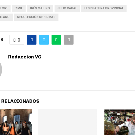
OLOR"
7 MIL
INÉS MASINO
JULIO CABAL
LEGISLATURA PROVINCIAL
ULLARO
RECOLECCIÓN DE FIRMAS
IR
0
Redaccion VC
 RELACIONADOS