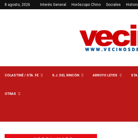
8 agosto, 2026
Interés General
Horóscopo Chino
Sociales
Histori
COLASTINÉ / STA. FE
S.J. DEL RINCÓN
ARROYO LEYES
STA
OTRAS