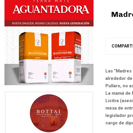
Madre
COMPART
Las “Madres d
alrededor de 
Pullaro, no 
La mamá de M
Licitra (ase
mesa de entra
legislador pr
cargo de dip