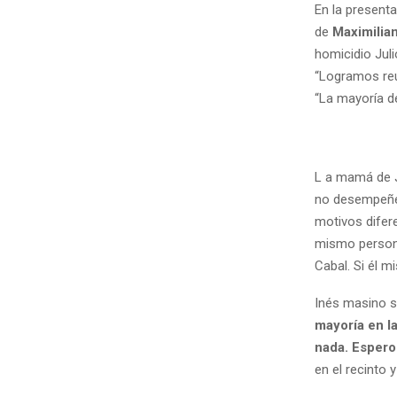
En la presenta
de
Maximilia
homicidio Jul
“Logramos reu
“La mayoría d
L a mamá de 
no desempeñen
motivos difere
mismo persona
Cabal. Si él m
Inés masino s
mayoría en l
nada. Espero
en el recinto 