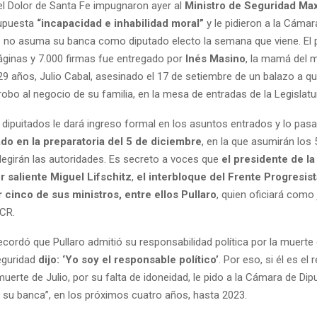
l Dolor de Santa Fe impugnaron ayer al
Ministro de Seguridad Max
upuesta
“incapacidad e inhabilidad moral”
y le pidieron a la Cámar
 no asuma su banca como diputado electo la semana que viene. El p
ginas y 7.000 firmas fue entregado por
Inés Masino
, la mamá del 
29 años, Julio Cabal, asesinado el 17 de setiembre de un balazo a 
robo al negocio de su familia, en la mesa de entradas de la Legislatu
dipuitados le dará ingreso formal en los asuntos entrados y lo pas
ado en la preparatoria del 5 de diciembre
, en la que asumirán los
legirán las autoridades. Es secreto a voces que
el presidente de l
 saliente Miguel Lifschitz
,
el interbloque del Frente Progresist
 cinco de sus ministros, entre ellos Pullaro
, quien oficiará como 
UCR.
cordó que Pullaro admitió su responsabilidad política por la muerte d
eguridad
dijo: ‘Yo soy el responsable político’
. Por eso, si él es el
 muerte de Julio, por su falta de idoneidad, le pido a la Cámara de Di
 su banca”, en los próximos cuatro años, hasta 2023.