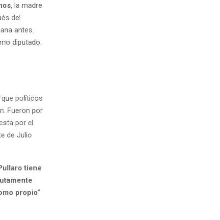
mos
, la madre
ués del
ana antes.
omo diputado.
que políticos
n. Fueron por
esta por el
e de Julio
Pullaro tiene
lutamente
como propio”