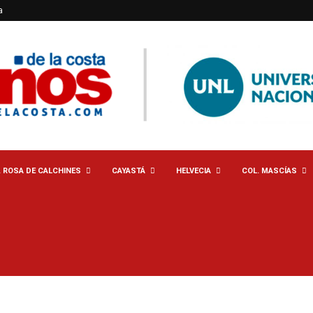
a
. ROSA DE CALCHINES
CAYASTÁ
HELVECIA
COL. MASCÍAS