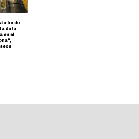
te fin de
a de la
 en el
ona”,
aseos