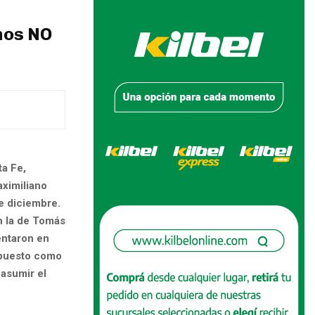
nos NO
ta Fe,
aximiliano
e diciembre.
n la de Tomás
entaron en
u puesto como
 asumir el