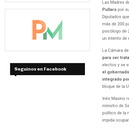
Las Madres de
Pullaro
por s
Diputados que
más de 200 pá
psicólogo de 
un intento de 
La Cámara de 
para ser trat
electos y se e
Seguinos en Facebook
el gobernador
integrado por
bloque de la 
Inés Masino re
ministro de S
político de la
impida ocupar