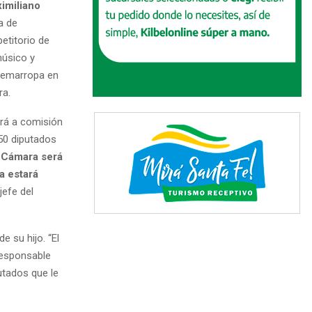
imiliano
a de
etitorio de
músico y
quemarropa en
ra.
ará a comisión
 50 diputados
a Cámara será
a estará
jefe del
e su hijo. “El
 responsable
putados que le