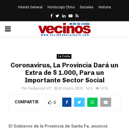
Interés General
Horóscopo Chino
Sociales
Historia
Facebook
Twitter
Linkedin
Youtube
Rss
PRIMARY
MENU
La Costa
Coronavirus, La Provincia Dará un
Extra de $ 1.000, Para un
Importante Sector Social
Por:
Redaccion VC
20 marzo, 2020
0
1076
COMPARTIR
0
El Gobierno de la Provincia de Santa Fe, anunció