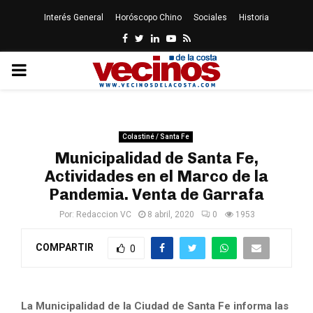
Interés General
Horóscopo Chino
Sociales
Historia
Facebook
Twitter
Linkedin
Youtube
Rss
PRIMARY
MENU
Colastiné / Santa Fe
Municipalidad de Santa Fe,
Actividades en el Marco de la
Pandemia. Venta de Garrafa
Por:
Redaccion VC
8 abril, 2020
0
1953
COMPARTIR
0
La Municipalidad de la Ciudad de Santa Fe informa las