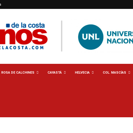
a
. ROSA DE CALCHINES
CAYASTÁ
HELVECIA
COL. MASCÍAS