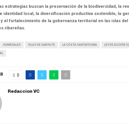
s estrategias buscan la preservación de la biodiversidad, la re
 e identidad local, la diversificación productiva sostenible, la g
y el fortalecimiento de la gobernanza territorial en las islas del
es ribereñas.
HUMEDALES
ISLAS DE SANTA FE
LA COSTA SANTAFESINA
LEY DE ACCIÓN C
AL
IR
0
Redaccion VC