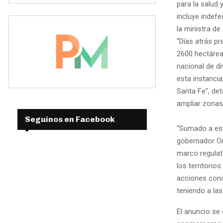
para la salud
incluye indefe
la ministra d
“Días atrás p
2600 hectárea
nacional de d
esta instanci
Santa Fe”, de
ampliar zonas
Seguinos en Facebook
“Sumado a est
gobernador Om
marco regulat
los territorio
acciones concr
teniendo a las
El anuncio se