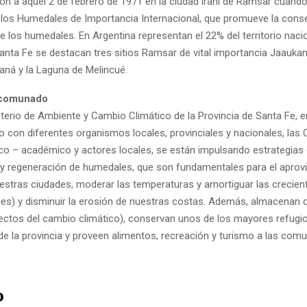
 a aquel 2 de febrero de 1971 en la ciudad iraní de Ramsar cuando 
 los Humedales de Importancia Internacional, que promueve la conse
e los humedales. En Argentina representan el 22% del territorio nacio
anta Fe se destacan tres sitios Ramsar de vital importancia Jaaukani
raná y la Laguna de Melincué.
ncomunado
terio de Ambiente y Cambio Climático de la Provincia de Santa Fe, e
on diferentes organismos locales, provinciales y nacionales, las 
fico – académico y actores locales, se están impulsando estrategias
y regeneración de humedales, que son fundamentales para el aprov
estras ciudades, moderar las temperaturas y amortiguar las creciente
nes) y disminuir la erosión de nuestras costas. Además, almacenan 
fectos del cambio climático), conservan unos de los mayores refugi
 de la provincia y proveen alimentos, recreación y turismo a las com
o