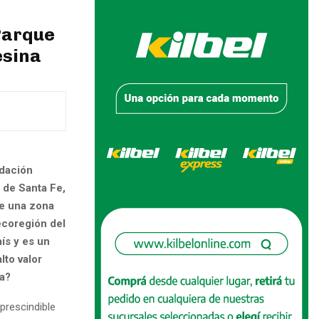
Parque
esina
ndación
s de Santa Fe,
de una zona
ecoregión del
ís y es un
lto valor
ta?
prescindible