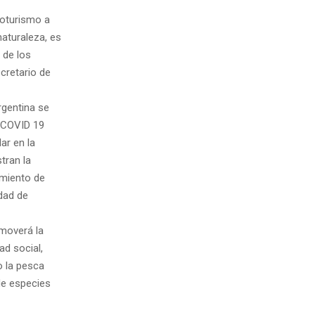
coturismo a
naturaleza, es
 de los
cretario de
rgentina se
l COVID 19
ar en la
tran la
amiento de
idad de
omoverá la
ad social,
 la pesca
 de especies