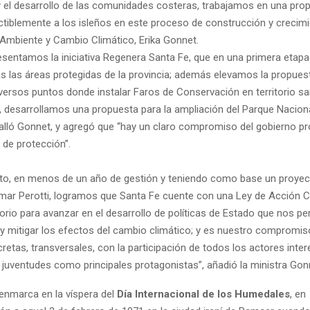
 y el desarrollo de las comunidades costeras, trabajamos en una pro
ctiblemente a los isleños en este proceso de construcción y crecimi
e Ambiente y Cambio Climático, Erika Gonnet.
resentamos la iniciativa Regenera Santa Fe, que en una primera etapa
s las áreas protegidas de la provincia; además elevamos la propues
iversos puntos donde instalar Faros de Conservación en territorio sa
a, desarrollamos una propuesta para la ampliación del Parque Naciona
talló Gonnet, y agregó que “hay un claro compromiso del gobierno pro
 de protección”.
o, en menos de un año de gestión y teniendo como base un proyec
ar Perotti, logramos que Santa Fe cuente con una Ley de Acción Cl
orio para avanzar en el desarrollo de políticas de Estado que nos pe
s y mitigar los efectos del cambio climático; y es nuestro compromi
etas, transversales, con la participación de todos los actores inte
 juventudes como principales protagonistas”, añadió la ministra Gon
 enmarca en la víspera del
Día Internacional de los Humedales
, en