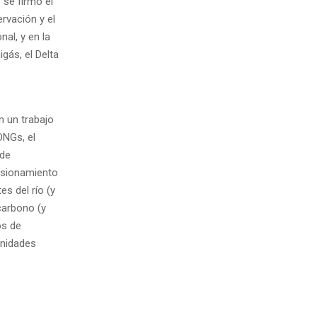
se firmó el
rvación y el
nal, y en la
gás, el Delta
n un trabajo
ONGs, el
 de
isionamiento
s del río (y
carbono (y
os de
unidades