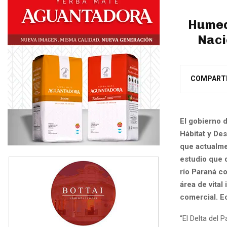
Humed
Naci
COMPART
El gobierno d
Hábitat y Des
que actualme
estudio que d
río Paraná c
área de vital
comercial. E
“El Delta del