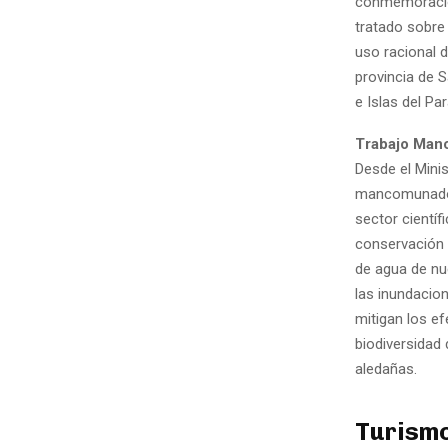
conmemoración
tratado sobre
uso racional d
provincia de S
e Islas del Pa
Trabajo Ma
Desde el Minis
mancomunado c
sector cientí
conservación 
de agua de nu
las inundacio
mitigan los e
biodiversidad
aledañas.
Turism