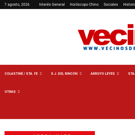
7 agosto, 2026
Interés General
Horóscopo Chino
Sociales
Histori
COLASTINÉ / STA. FE
S.J. DEL RINCÓN
ARROYO LEYES
STA
OTRAS