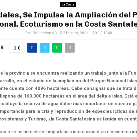
La Costa
ales, Se Impulsa la Ampliación del 
onal. Ecoturismo en la Costa Santaf
Por:
Redaccion VC
2 febrero, 2021
0
1048
IR
0
e la provincia se encuentra realizando un trabajo junto a la Fu
arrollo, en el estudio de la ampliación del Parque Nacional Isla
nte cuenta con 4096 hectáreas. Cabe consignar que se trata 
ispone de 160.000 hectáreas en el área del delta e islas. Está 
onstituye la reserva de agua dulce más importante de nuestro pa
 importancia para la cría y reproducción de especies ícticas de a
cosistemas y Turismo, ¿la Costa Santafesina es tenida en cuen
 Paraná es un humedal de importancia internacional, un ecosistema im