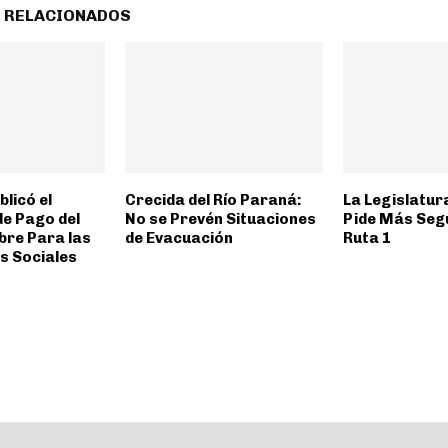
 RELACIONADOS
licó el
Crecida del Río Paraná:
La Legislatur
de Pago del
No se Prevén Situaciones
Pide Más Segu
bre Para las
de Evacuación
Ruta 1
s Sociales