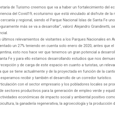
retaría de Turismo creemos que va a haber un fortalecimiento del e
eriencia del Covid19; ecoturismo que está vinculado al disfrute de la 
cercanía y regional, siendo el Parque Nacional Islas de Santa Fe uno
guramente más se va a desarrollar”, valoró Alejandro Grandinetti, se
cial.
s últimos relevamientos de visitantes a los Parques Nacionales en A
entado un 27% teniendo en cuenta solo enero de 2020, antes que e
gentina; esto nos hace ver que tenemos un gran potencial a desarroll
Santa Fe y para ello estamos desarrollando estudios que nos demues
recepción y de carga de este espacio en cuanto a turistas, un relev
a que se tiene actualmente y de la proyectada en función de la cant
 esperamos recibir y también el desarrollo de un corredor turístico.
ticulación con el sector empresario y los pobladores locales se pr
de sectores productivos para la generación de empleo verde y equid
tividades económicas de impacto social y ambiental positivo como
apicultura, la ganadería regenerativa, la agroecología y la producción