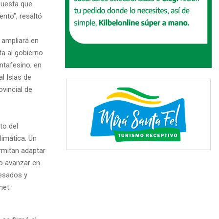
puesta que
ento”, resaltó
 ampliará en
ta al gobierno
ntafesino; en
l Islas de
vincial de
to del
imática. Un
rmitan adaptar
so avanzar en
resados y
net.