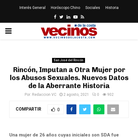
Interés General
Horóscopo Chino
Sociales
Historia
Facebook
Twitter
Linkedin
Youtube
Rss
PRIMARY
MENU
San José del Rincón
Rincón, Imputan a Otra Mujer por
los Abusos Sexuales. Nuevos Datos
de la Aberrante Historia
Por:
Redaccion VC
2 agosto, 2021
0
902
COMPARTIR
0
Una mujer de 26 años cuyas iniciales son SDA fue