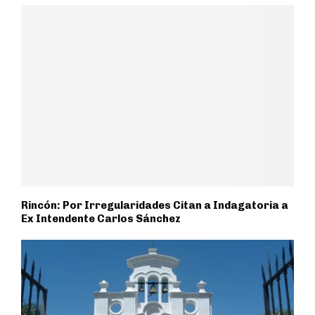
Rincón: Por Irregularidades Citan a Indagatoria a
Ex Intendente Carlos Sánchez