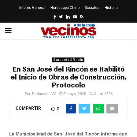
Interés General
Horóscopo Chino
Sociales
Historia
Facebook
Twitter
Linkedin
Youtube
Rss
PRIMARY
MENU
San José del Rincón
En San José del Rincón se Habilitó
el Inicio de Obras de Construcción.
Protocolo
Por:
Redaccion VC
2 mayo, 2020
0
1336
COMPARTIR
0
La Municipalidad de San José del Rincón informa que