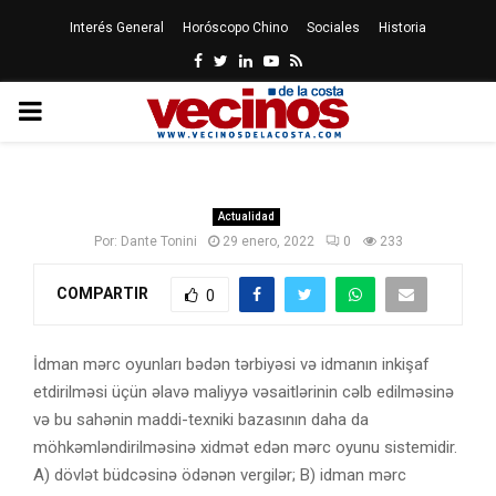
Interés General
Horóscopo Chino
Sociales
Historia
Facebook
Twitter
Linkedin
Youtube
Rss
PRIMARY
MENU
Actualidad
Por:
Dante Tonini
29 enero, 2022
0
233
COMPARTIR
0
İdman mərc oyunları bədən tərbiyəsi və idmanın inkişaf
etdirilməsi üçün əlavə maliyyə vəsaitlərinin cəlb edilməsinə
və bu sahənin maddi-texniki bazasının daha da
möhkəmləndirilməsinə xidmət edən mərc oyunu sistemidir.
A) dövlət büdcəsinə ödənən vergilər; B) idman mərc