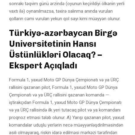
sonrakı təqvim günü ərzində (oyunun keçirildiyi ölkənin yerli
vaxtı ilə) oynanılmazsa, təxirə salınma anında vurulan
qolların cəmi vurulan yekun qol sayı kimi müəyyən olunur.
Türkiyə-azərbaycan Birgə
Universitetinin Hansı
Üstünlükləri Olacaq? –
Ekspert Açıqladı
Formula 1, yaxud Moto GP Dünya Çempionatı və ya ÜRÇ
rallisini qazanan pilot, Formula 1, yaxud Moto GP Dünya
Çempionatı və ya ÜRÇ rallisini qazanan komanda —
iştirakçıdan Formula 1, yaxud Moto GP Dünya Çempionatı
və ya ÜRÇ rallisində ilk yeri tutacaq pilot və ya komandanı
proqnoz etməsi tələb olunur. A) Yarışı qazanan pilot, yaxud
komandalar uduşlu yerlərin necə müəyyənləşdirilməsindən
asılı olmayaraq, riskin idarə edilməsi mərkəzi tərəfindən