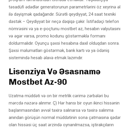
təsadüfi ədədlər generatorunun parametrlərini öz xeyrinə əl
ilə dəyişmək qadağandır. Sürətli qeydiyyat, 24 saat texniki
dəstək – Qeydiyyat bir neçə dəqiqə çəkir. İstifadəçi telefon
nömrəsini və ya e-poçtunu mostbet az, hesabın valyutasını
və əgər varsa, promo kodunu göstərməklə formanı
doldurmalıdır. Oyunçu şəxsi hesabına daxil olduqdan sonra.
Şəxsi məlumatları göstərmək, bank kartı və ya ödəniş
sistemində hesab əlavə etmək lazımdır.
Lisenziya Və Əsasnamə
Mostbet Az-90
Uzatma müddəti və on bir metrlik cərimə zərbələri bu
mərcdə nəzərə alınmır. Ç) Hər hansı bir oyun ikinci hissənin
başlanmasından əvvəl təxirə salınarsa və təxirə salınma
anından görüşün normal müddətinin sona çatmasına qədər
olan hissəsi üç saat ərzində oynanılmazsa, iştirakçıların