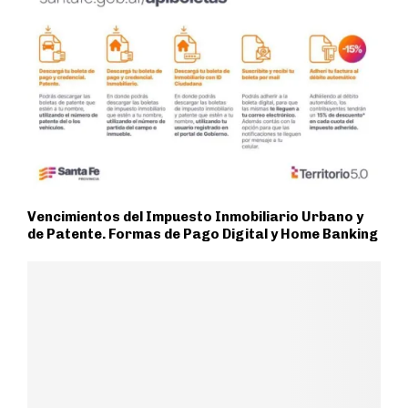
Vencimientos del Impuesto Inmobiliario Urbano y
de Patente. Formas de Pago Digital y Home Banking