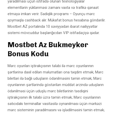
yaradılması üçün istifadə olunan texnologiyalar
elementlərin yüklənməsi zamanı vaxta və trafikə qənaət
etməyə imkan verir. Sadiqlik proqramı – Oyunçu mərc
qoymaqla cashback alır. Mükafat bonus hesabına göndərilir.
Mostbet AZ portalında 10 səviyyədən ibarət nailiyyətlər
sistemi mövcuddur başlanğıcdan VIP istifadəçiyə qədər.
Mostbet Az Bukmeyker
Bonus Kodu
Mərc oyunları iştirakçısının tələbi ilə mərc oyunlarının
şərtlərinə daxil edilən məlumatları ona təqdim etmək; Mərc
biletləri ilə bağlı uduşların ödənilməsini təmin etmək; Mərc
oyunlarının şərtlərində göstərilən müddət ərzində uduşların
ödənilməsi üçün uduşlu mərc biletlərinin təsdiqini
iştirakçısının ilk tələbi üzrə təmin etmək; Mərc oyunlarının
satıcıdakı terminallar vasitəsilə oynanılması üçün mərkəzi
mərc sisteminin yaradılmasını və işlədilməsini təmin etmək;