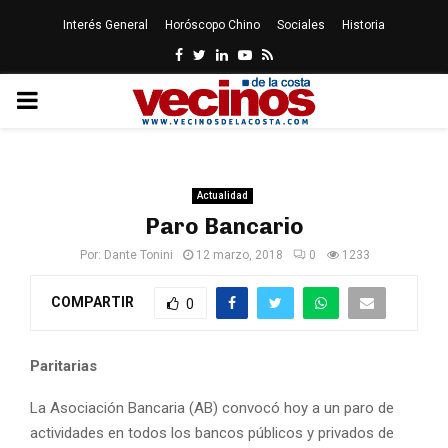
Interés General
Horóscopo Chino
Sociales
Historia
Facebook
Twitter
Linkedin
Youtube
Rss
PRIMARY
MENU
Actualidad
Paro Bancario
Por:
Dante Tonini
12 marzo, 2018
0
1233
COMPARTIR
0
Paritarias
La Asociación Bancaria (AB) convocó hoy a un paro de
actividades en todos los bancos públicos y privados de