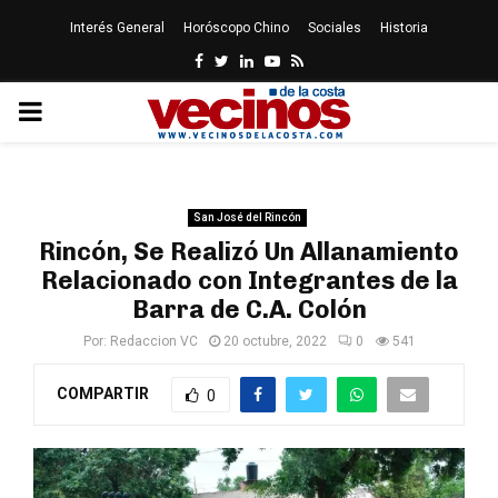
Interés General
Horóscopo Chino
Sociales
Historia
Facebook
Twitter
Linkedin
Youtube
Rss
PRIMARY
MENU
San José del Rincón
Rincón, Se Realizó Un Allanamiento
Relacionado con Integrantes de la
Barra de C.A. Colón
Por:
Redaccion VC
20 octubre, 2022
0
541
COMPARTIR
0