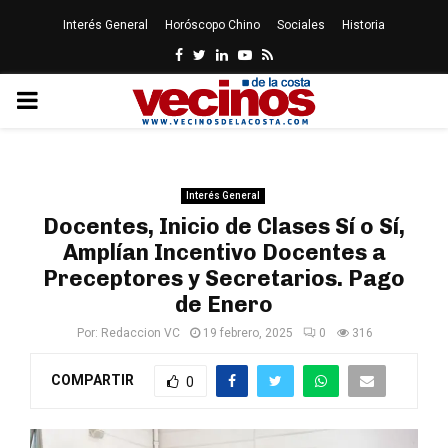
Interés General
Horóscopo Chino
Sociales
Historia
Facebook
Twitter
Linkedin
Youtube
Rss
PRIMARY
MENU
Interés General
Docentes, Inicio de Clases Sí o Sí,
Amplían Incentivo Docentes a
Preceptores y Secretarios. Pago
de Enero
Por:
Redaccion VC
19 febrero, 2025
0
316
COMPARTIR
0