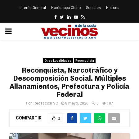
Interés General
Horóscopo Chino
Sociales
Historia
Facebook
Twitter
Linkedin
Youtube
Rss
PRIMARY
MENU
Otras Localidades
Reconquista
Reconquista, Narcotráfico y
Descomposición Social. Múltiples
Allanamientos, Prefectura y Policía
Federal
Por:
Redaccion VC
8 mayo, 2026
0
187
COMPARTIR
0