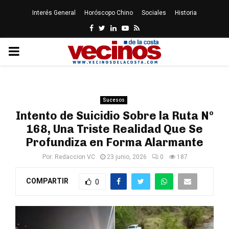
Interés General
Horóscopo Chino
Sociales
Historia
Facebook
Twitter
Linkedin
Youtube
Rss
PRIMARY
MENU
Sucesos
Intento de Suicidio Sobre la Ruta Nº
168, Una Triste Realidad Que Se
Profundiza en Forma Alarmante
Por:
Redaccion VC
23 junio, 2026
0
187
COMPARTIR
0