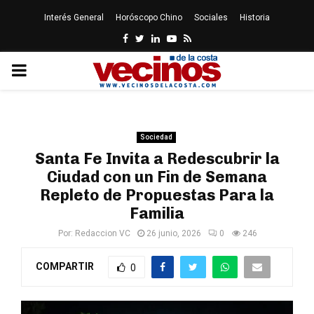
Interés General
Horóscopo Chino
Sociales
Historia
Facebook
Twitter
Linkedin
Youtube
Rss
PRIMARY
MENU
Sociedad
Santa Fe Invita a Redescubrir la
Ciudad con un Fin de Semana
Repleto de Propuestas Para la
Familia
Por:
Redaccion VC
26 junio, 2026
0
246
COMPARTIR
0