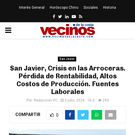
Interés General
Horóscopo Chino
Sociales
Historia
Facebook
Twitter
Linkedin
Youtube
Rss
PRIMARY
MENU
San Javier
San Javier, Crisis en las Arroceras.
Pérdida de Rentabilidad, Altos
Costos de Producción. Fuentes
Laborales
Por:
Redaccion VC
3 julio, 2026
0
293
COMPARTIR
0