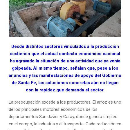
Desde distintos sectores vinculados a la producción
sostienen que el actual contexto económico nacional
ha agravado la situación de una actividad que ya venía
golpeada. Al mismo tiempo, señalan que, pese a los
anuncios y las manifestaciones de apoyo del Gobierno
de Santa Fe, las soluciones concretas aún no llegan
con la rapidez que demanda el sector.
La preocupación excede a los productores. El arroz es uno
de los principales motores económicos de los
departamentos San Javier y Garay, donde genera empleo
en el campo, la industria y el transporte. Cada reducción en