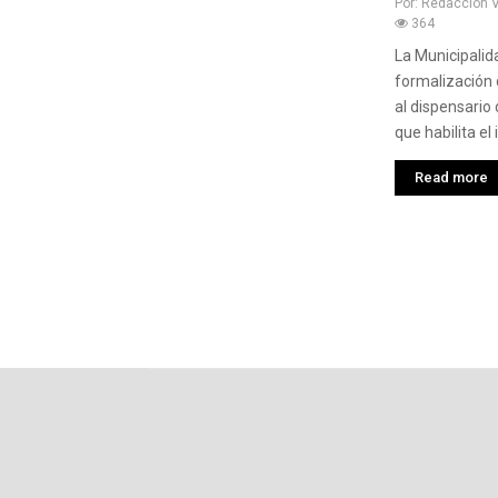
Por:
Redaccion 
364
La Municipalid
formalización 
al dispensario 
que habilita el i
Read more