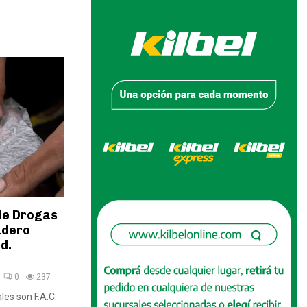
de Drogas
adero
d.
0
237
les son F.A.C.