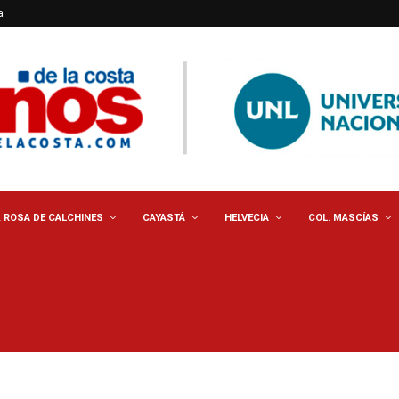
a
. ROSA DE CALCHINES
CAYASTÁ
HELVECIA
COL. MASCÍAS