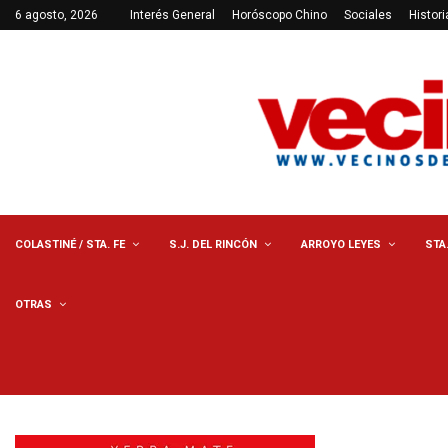
6 agosto, 2026
Interés General
Horóscopo Chino
Sociales
Histori
COLASTINÉ / STA. FE
S.J. DEL RINCÓN
ARROYO LEYES
STA
OTRAS