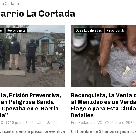
 La Cortada
Barrio La Cortada
es
Reconquista
Otras Localidades
Reconquista
a, Prisión Preventiva,
Reconquista, La Venta 
lan Peligrosa Banda
al Menudeo es un Verd
 Operaba en el Barrio
Flagelo para Esta Ciuda
da”
Detalles
VC
18 junio, 2026
0
262
Por:
Redaccion VC
26 enero, 2026
vincial ordenó la prisión preventiva
Un hombre de 31 años cuyas inicia