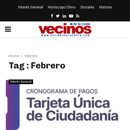
Interés General
Horóscopo Chino
Sociales
Historia
Facebook
Twitter
Linkedin
Youtube
Rss
PRIMARY
MENU
Home
Febrero
Tag : Febrero
Interés General