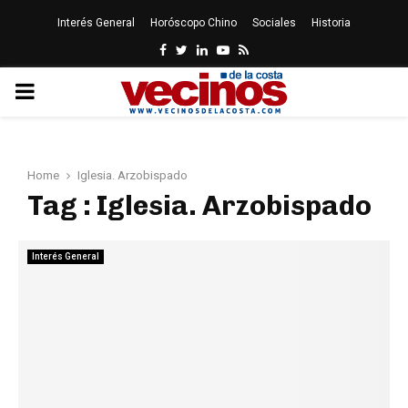
Interés General
Horóscopo Chino
Sociales
Historia
Facebook
Twitter
Linkedin
Youtube
Rss
PRIMARY
MENU
Home
Iglesia. Arzobispado
Tag : Iglesia. Arzobispado
Interés General