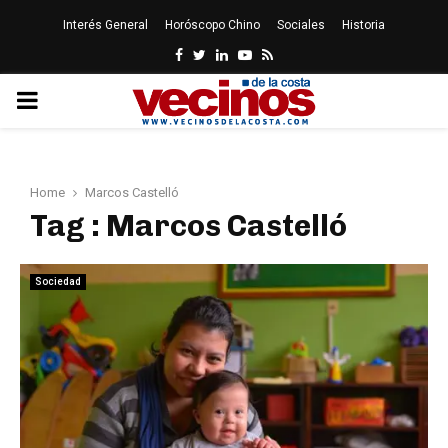
Interés General
Horóscopo Chino
Sociales
Historia
Facebook
Twitter
Linkedin
Youtube
Rss
PRIMARY
MENU
Home
Marcos Castelló
Tag : Marcos Castelló
Sociedad