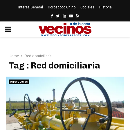
Interés General
Horóscopo Chino
Sociales
Historia
Facebook
Twitter
Linkedin
Youtube
Rss
PRIMARY
MENU
Home
Red domiciliaria
Tag : Red domiciliaria
Arroyo Leyes