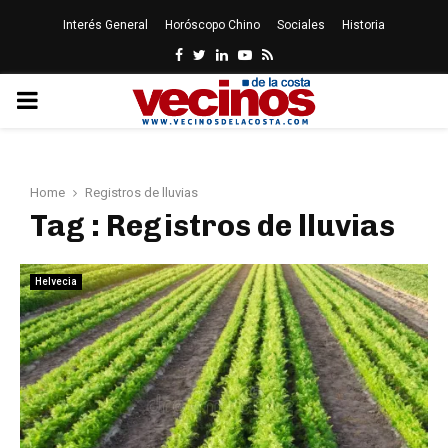
Interés General
Horóscopo Chino
Sociales
Historia
Facebook
Twitter
Linkedin
Youtube
Rss
PRIMARY
MENU
Home
Registros de lluvias
Tag : Registros de lluvias
Helvecia