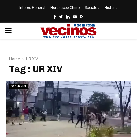
Interés General
Horóscopo Chino
Sociales
Historia
Facebook
Twitter
Linkedin
Youtube
Rss
PRIMARY
MENU
Home
UR XIV
Tag : UR XIV
San Javier