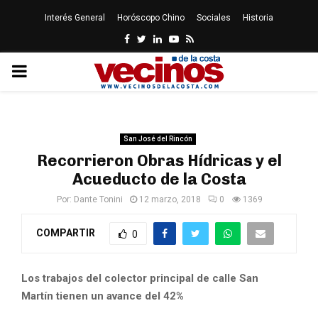
Interés General
Horóscopo Chino
Sociales
Historia
Facebook
Twitter
Linkedin
Youtube
Rss
PRIMARY
MENU
San José del Rincón
Recorrieron Obras Hídricas y el
Acueducto de la Costa
Por:
Dante Tonini
12 marzo, 2018
0
1369
COMPARTIR
0
Los trabajos del colector principal de calle San
Martín
tienen un avance del 42%