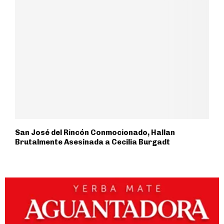
San José del Rincón Conmocionado, Hallan
Brutalmente Asesinada a Cecilia Burgadt