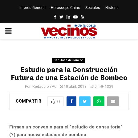
Interés General
Horóscopo Chino
Sociales
Historia
Facebook
Twitter
Linkedin
Youtube
Rss
PRIMARY
MENU
San José del Rincón
Estudio para la Construcción
Futura de una Estación de Bombeo
Por:
Redaccion VC
10 abril, 2018
0
1339
COMPARTIR
0
Firman un convenio para el “estudio de consultoría”
(?) para nueva estación de bombeo.