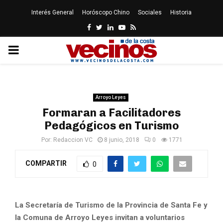
Interés General
Horóscopo Chino
Sociales
Historia
Facebook
Twitter
Linkedin
Youtube
Rss
PRIMARY
MENU
Arroyo Leyes
Formaran a Facilitadores
Pedagógicos en Turismo
Por:
Redaccion VC
8 junio, 2018
0
1771
COMPARTIR
0
La Secretaría de Turismo de la Provincia de Santa Fe y
la Comuna de Arroyo Leyes invitan a voluntarios