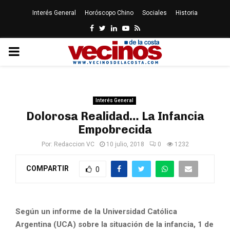
Interés General
Horóscopo Chino
Sociales
Historia
Facebook
Twitter
Linkedin
Youtube
Rss
PRIMARY
MENU
Interés General
Dolorosa Realidad… La Infancia
Empobrecida
Por:
Redaccion VC
10 julio, 2018
0
1232
COMPARTIR
0
Según un informe de la Universidad Católica
Argentina (UCA) sobre la situación de la infancia, 1 de