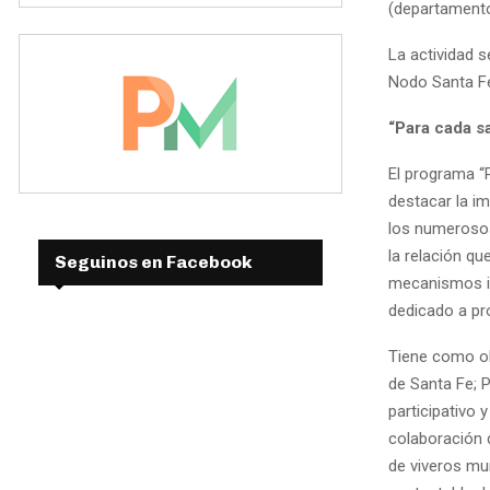
(departamento
La actividad s
Nodo Santa Fe
“Para cada s
El programa “
destacar la im
los numerosos
la relación qu
Seguinos en Facebook
mecanismos in
dedicado a pro
Tiene como obj
de Santa Fe; 
participativo 
colaboración 
de viveros mu