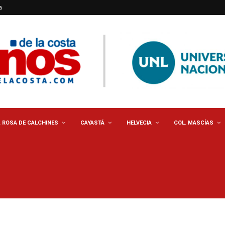
a
. ROSA DE CALCHINES
CAYASTÁ
HELVECIA
COL. MASCÍAS