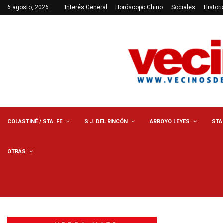
6 agosto, 2026
Interés General
Horóscopo Chino
Sociales
Histori
COLASTINÉ / STA. FE
S.J. DEL RINCÓN
ARROYO LEYES
STA
OTRAS