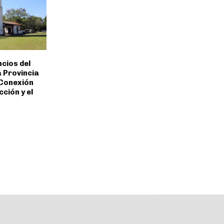
cios del
a Provincia
 Conexión
ción y el