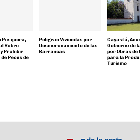
 Pesquera,
Peligran Viviendas por
Cayastá, Anun
ol Sobre
Desmoronamiento de las
Gobierno de l
 y Prohibir
Barrancas
por Obras de
 de Peces de
para la Produc
Turismo