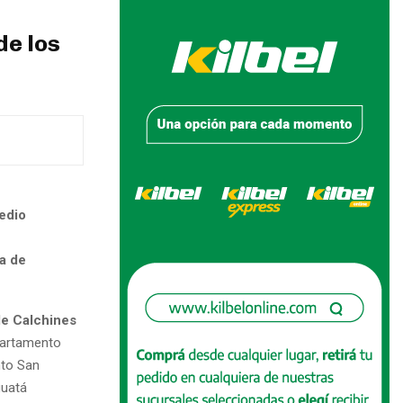
de los
Medio
ra de
de Calchines
partamento
nto San
guatá