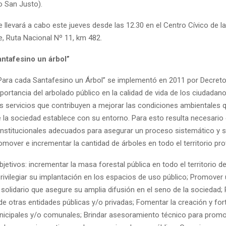
 San Justo).
e llevará a cabo este jueves desde las 12.30 en el Centro Cívico de la
, Ruta Nacional Nº 11, km 482.
antafesino un árbol”
Para cada Santafesino un Árbol” se implementó en 2011 por Decreto
portancia del arbolado público en la calidad de vida de los ciudadano
 servicios que contribuyen a mejorar las condiciones ambientales 
e la sociedad establece con su entorno. Para esto resulta necesario 
stitucionales adecuados para asegurar un proceso sistemático y 
mover e incrementar la cantidad de árboles en todo el territorio prov
etivos: incrementar la masa forestal pública en todo el territorio de
Privilegiar su implantación en los espacios de uso público; Promover
y solidario que asegure su amplia difusión en el seno de la sociedad;
de otras entidades públicas y/o privadas; Fomentar la creación y for
nicipales y/o comunales; Brindar asesoramiento técnico para promo