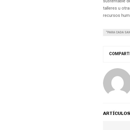
sustentable de
talleres u otr
recursos huma
“PARA CADA SA
COMPART
ARTÍCULOS