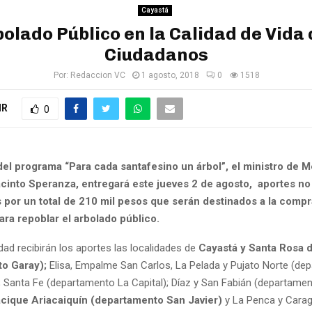
Cayastá
bolado Público en la Calidad de Vida 
Ciudadanos
Por:
Redaccion VC
1 agosto, 2018
0
1518
IR
0
del programa “Para cada santafesino un árbol”, el ministro de 
cinto Speranza, entregará este jueves 2 de agosto, aportes no
s por un total de 210 mil pesos que serán destinados a la comp
ara repoblar el arbolado público.
dad recibirán los aportes las localidades de
Cayastá y Santa Rosa 
o Garay);
Elisa, Empalme San Carlos, La Pelada y Pujato Norte (de
; Santa Fe (departamento La Capital); Díaz y San Fabián (departame
cique Ariacaiquín (departamento San Javier)
y La Penca y Cara