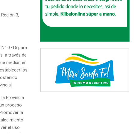
 Región 3,
 N° 0715 para
s, a través de
que median en
establecer los
sostenido
incial.
 la Provincia
 un proceso
 Promover la
talecimiento
ver el uso