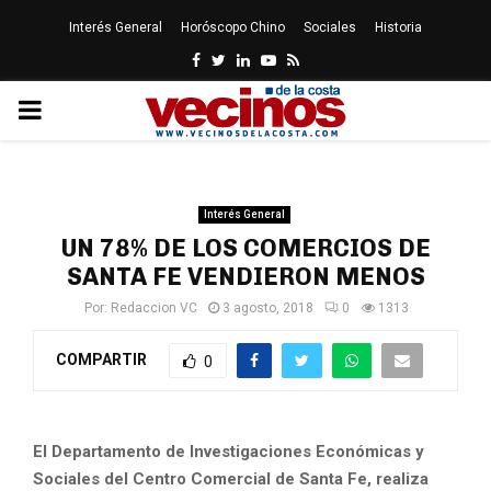
Interés General
Horóscopo Chino
Sociales
Historia
Facebook
Twitter
Linkedin
Youtube
Rss
PRIMARY
MENU
Interés General
UN 78% DE LOS COMERCIOS DE
SANTA FE VENDIERON MENOS
Por:
Redaccion VC
3 agosto, 2018
0
1313
COMPARTIR
0
El Departamento de Investigaciones Económicas y
Sociales del Centro Comercial de Santa Fe, realiza