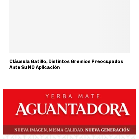
Cláusula Gatillo, Distintos Gremios Preocupados
Ante Su NO Aplicación