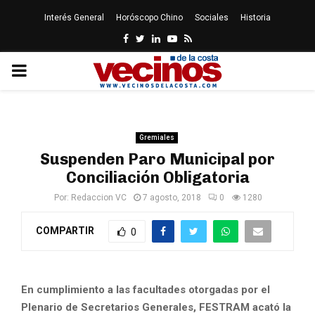
Interés General
Horóscopo Chino
Sociales
Historia
Facebook
Twitter
Linkedin
Youtube
Rss
PRIMARY
MENU
Gremiales
Suspenden Paro Municipal por
Conciliación Obligatoria
Por:
Redaccion VC
7 agosto, 2018
0
1280
COMPARTIR
0
En cumplimiento a las facultades otorgadas por el
Plenario de Secretarios Generales, FESTRAM acató la