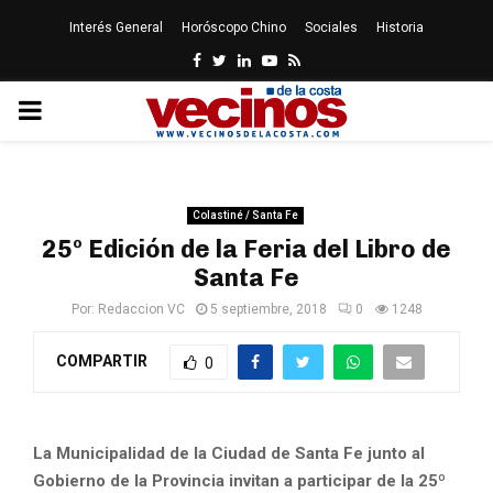
Interés General
Horóscopo Chino
Sociales
Historia
Facebook
Twitter
Linkedin
Youtube
Rss
PRIMARY
MENU
Colastiné / Santa Fe
25º Edición de la Feria del Libro de
Santa Fe
Por:
Redaccion VC
5 septiembre, 2018
0
1248
COMPARTIR
0
La Municipalidad de la Ciudad de Santa Fe junto al
Gobierno de la Provincia invitan a participar de la 25º