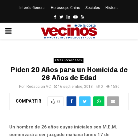
Interés General
Horóscopo Chino
Sociales
Historia
Facebook
Twitter
Linkedin
Youtube
Rss
PRIMARY
MENU
Otras Localidades
Piden 20 Años para un Homicida de
26 Años de Edad
Por:
Redaccion VC
16 septiembre, 2018
0
1580
COMPARTIR
0
Un hombre de 26 años cuyas iniciales son M.E.M.
comenzará a ser juzgado mañana lunes 17 de