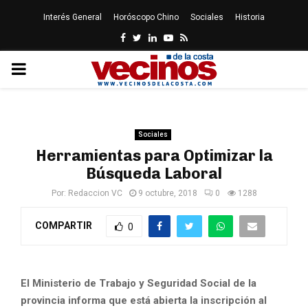
Interés General
Horóscopo Chino
Sociales
Historia
Facebook
Twitter
Linkedin
Youtube
Rss
PRIMARY
MENU
Sociales
Herramientas para Optimizar la
Búsqueda Laboral
Por:
Redaccion VC
9 octubre, 2018
0
1288
COMPARTIR
0
El Ministerio de Trabajo y Seguridad Social de la
provincia informa que está abierta la inscripción al