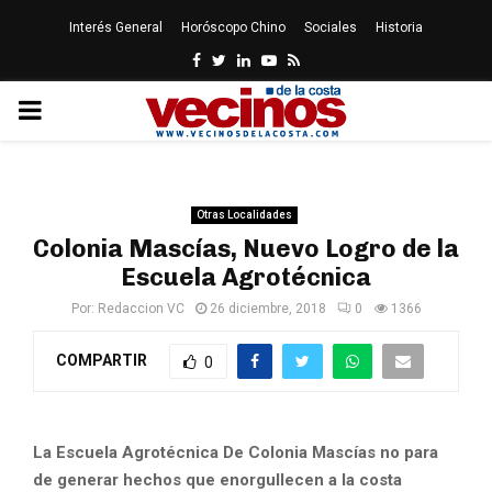
Interés General
Horóscopo Chino
Sociales
Historia
Facebook
Twitter
Linkedin
Youtube
Rss
PRIMARY
MENU
Otras Localidades
Colonia Mascías, Nuevo Logro de la
Escuela Agrotécnica
Por:
Redaccion VC
26 diciembre, 2018
0
1366
COMPARTIR
0
La Escuela Agrotécnica De Colonia Mascías no para
de generar hechos que enorgullecen a la costa