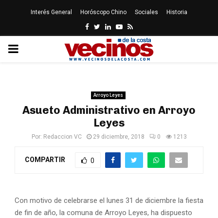
Interés General
Horóscopo Chino
Sociales
Historia
Facebook
Twitter
Linkedin
Youtube
Rss
PRIMARY
MENU
Arroyo Leyes
Asueto Administrativo en Arroyo
Leyes
Por:
Redaccion VC
29 diciembre, 2018
0
1213
COMPARTIR
0
Con motivo de celebrarse el lunes 31 de diciembre la fiesta
de fin de año, la comuna de Arroyo Leyes, ha dispuesto