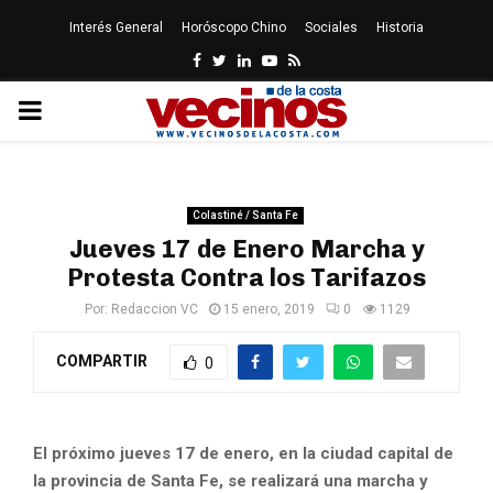
Interés General
Horóscopo Chino
Sociales
Historia
Facebook
Twitter
Linkedin
Youtube
Rss
PRIMARY
MENU
Colastiné / Santa Fe
Jueves 17 de Enero Marcha y
Protesta Contra los Tarifazos
Por:
Redaccion VC
15 enero, 2019
0
1129
COMPARTIR
0
El próximo jueves 17 de enero, en la ciudad capital de
la provincia de Santa Fe, se realizará una marcha y