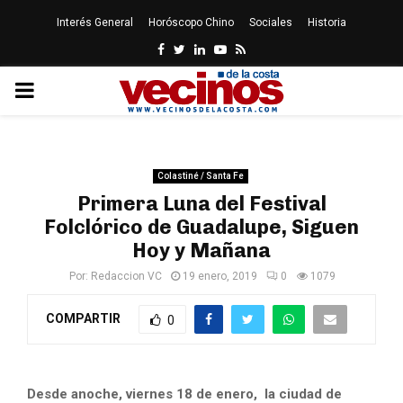
Interés General
Horóscopo Chino
Sociales
Historia
Facebook
Twitter
Linkedin
Youtube
Rss
PRIMARY
MENU
Colastiné / Santa Fe
Primera Luna del Festival
Folclórico de Guadalupe, Siguen
Hoy y Mañana
Por:
Redaccion VC
19 enero, 2019
0
1079
COMPARTIR
0
Desde anoche, viernes 18 de enero, la ciudad de