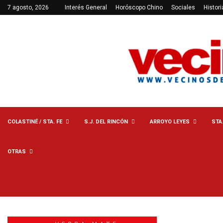
7 agosto, 2026
Interés General
Horóscopo Chino
Sociales
Histori
COLASTINÉ / STA. FE
S.J. DEL RINCÓN
ARROYO LEYES
STA
OTRAS