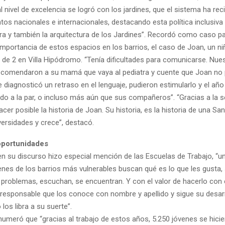
 nivel de excelencia se logró con los jardines, que el sistema ha rec
os nacionales e internacionales, destacando esta política inclusiva
a y también la arquitectura de los Jardines”. Recordó como caso p
importancia de estos espacios en los barrios, el caso de Joan, un n
 de 2 en Villa Hipódromo. “Tenía dificultades para comunicarse. Nue
ecomendaron a su mamá que vaya al pediatra y cuente que Joan no p
e diagnosticó un retraso en el lenguaje, pudieron estimularlo y el añ
do a la par, o incluso más aún que sus compañeros”. “Gracias a la 
cer posible la historia de Joan. Su historia, es la historia de una Sa
versidades y crece”, destacó.
oportunidades
 en su discurso hizo especial mención de las Escuelas de Trabajo, “u
enes de los barrios más vulnerables buscan qué es lo que les gusta,
 problemas, escuchan, se encuentran. Y con el valor de hacerlo con 
 responsable que los conoce con nombre y apellido y sigue su desarr
los libra a su suerte”.
numeró que “gracias al trabajo de estos años, 5.250 jóvenes se hici