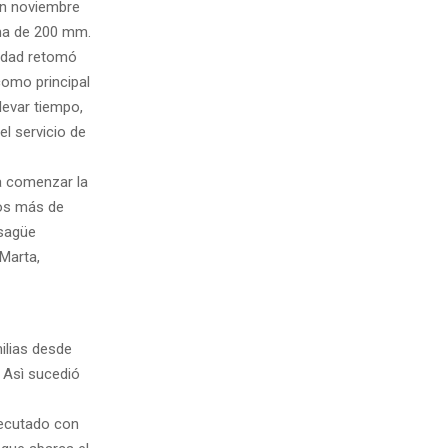
en noviembre
ima de 200 mm.
iudad retomó
como principal
levar tiempo,
l servicio de
ra comenzar la
ros más de
esagüe
 Marta,
ilias desde
. Asì sucedió
jecutado con