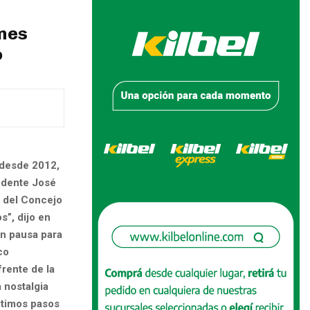
ones
o
 desde 2012,
endente José
s del Concejo
s”, dijo en
in pausa para
co
frente de la
 nostalgia
ltimos pasos