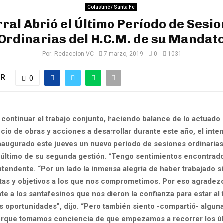
Colastiné / Santa Fe
ral Abrió el Último Período de Sesi
Ordinarias del H.C.M. de su Mandat
Por:
Redaccion VC
7 marzo, 2019
0
1031
IR
0
continuar el trabajo conjunto, haciendo balance de lo actuado
cio de obras y acciones a desarrollar durante este año, el int
inaugurado este jueves un nuevo período de sesiones ordinaria
l último de su segunda gestión. “Tengo sentimientos encontrado
intendente. “Por un lado la inmensa alegría de haber trabajado s
etas y objetivos a los que nos comprometimos. Por eso agradez
 a los santafesinos que nos dieron la confianza para estar al 
s oportunidades”, dijo. “Pero también siento -compartió- alguna
orque tomamos conciencia de que empezamos a recorrer los ú