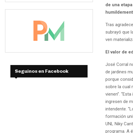
de una etapa
humildemente
Tras agradece
subrayó que la
ven materializ
El valor de e
José Corral n
Seguinos en Facebook
de jardines m
porque consid
sobre la cual
vienen”. “Esta
ingresen de ma
intendente. “L
formación uni
UNL Niky Cant
programa. A él