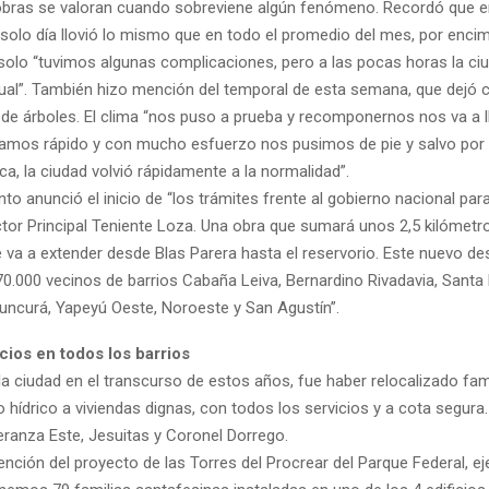
bras se valoran cuando sobreviene algún fenómeno. Recordó que 
solo día llovió lo mismo que en todo el promedio del mes, por enc
solo “tuvimos algunas complicaciones, pero a las pocas horas la c
tual”. También hizo mención del temporal de esta semana, que dejó 
 de árboles. El clima “nos puso a prueba y recomponernos nos va a l
amos rápido y con mucho esfuerzo nos pusimos de pie y salvo por e
ica, la ciudad volvió rápidamente a la normalidad”.
o anunció el inicio de “los trámites frente al gobierno nacional pa
ctor Principal Teniente Loza. Una obra que sumará unos 2,5 kilómet
 va a extender desde Blas Parera hasta el reservorio. Este nuevo d
70.000 vecinos de barrios Cabaña Leiva, Bernardino Rivadavia, Santa
ncurá, Yapeyú Oeste, Noroeste y San Agustín”.
cios en todos los barrios
la ciudad en el transcurso de estos años, fue haber relocalizado fam
 hídrico a viviendas dignas, con todos los servicios y a cota segura
ranza Este, Jesuitas y Coronel Dorrego.
nción del proyecto de las Torres del Procrear del Parque Federal, e