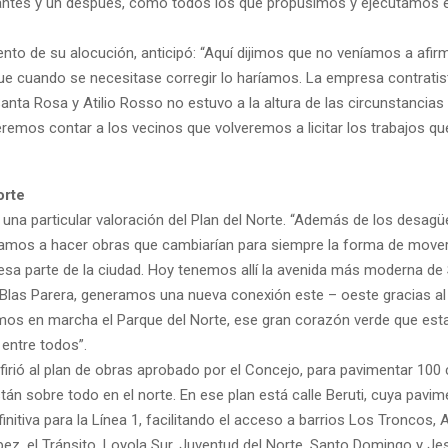
n antes y un después, como todos los que propusimos y ejecutamos en
nto de su alocución, anticipó: “Aquí dijimos que no veníamos a afir
que cuando se necesitase corregir lo haríamos. La empresa contratis
anta Rosa y Atilio Rosso no estuvo a la altura de las circunstancias 
remos contar a los vecinos que volveremos a licitar los trabajos que
orte
 una particular valoración del Plan del Norte. “Además de los desagü
bamos a hacer obras que cambiarían para siempre la forma de mover
esa parte de la ciudad. Hoy tenemos allí la avenida más moderna de
 Blas Parera, generamos una nueva conexión este – oeste gracias al
mos en marcha el Parque del Norte, ese gran corazón verde que es
entre todos”.
firió al plan de obras aprobado por el Concejo, para pavimentar 100 
tán sobre todo en el norte. En ese plan está calle Beruti, cuya pavi
finitiva para la Línea 1, facilitando el acceso a barrios Los Troncos, A
ez, el Tránsito, Loyola Sur, Juventud del Norte, Santo Domingo y Jes