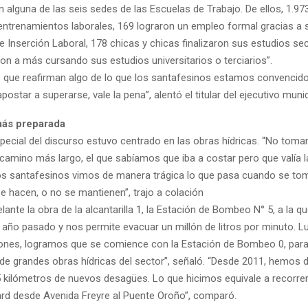
 alguna de las seis sedes de las Escuelas de Trabajo. De ellos, 1.97
entrenamientos laborales, 169 lograron un empleo formal gracias a 
 Inserción Laboral, 178 chicas y chicas finalizaron sus estudios se
on a más cursando sus estudios universitarios o terciarios”.
que reafirman algo de lo que los santafesinos estamos convencido
postar a superarse, vale la pena”, alentó el titular del ejecutivo munic
más preparada
pecial del discurso estuvo centrado en las obras hídricas. “No toma
 camino más largo, el que sabíamos que iba a costar pero que valía l
os santafesinos vimos de manera trágica lo que pasa cuando se toma
e hacen, o no se mantienen”, trajo a colación
ante la obra de la alcantarilla 1, la Estación de Bombeo N° 5, a la q
l año pasado y nos permite evacuar un millón de litros por minuto. 
nes, logramos que se comience con la Estación de Bombeo 0, par
 de grandes obras hídricas del sector”, señaló. “Desde 2011, hemos 
5 kilómetros de nuevos desagües. Lo que hicimos equivale a recorre
rd desde Avenida Freyre al Puente Oroño”, comparó.