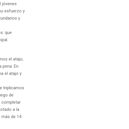
3 jóvenes
su esfuerzo y
cundarios y
s: que
ipal.
mos el atajo,
a pena. En
 el atajo y
ue triplicamos
Luego de
a completar
dotado a la
r más de 14