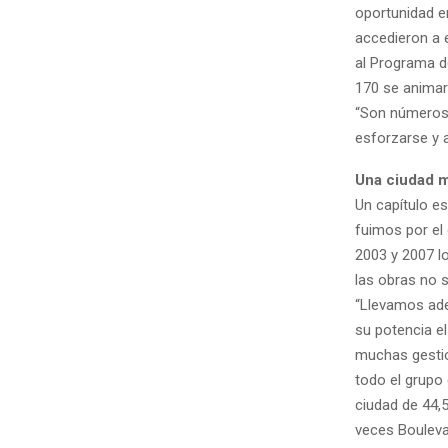
oportunidad en
accedieron a 
al Programa de
170 se animar
“Son números 
esforzarse y a
Una ciudad 
Un capítulo es
fuimos por el
2003 y 2007 l
las obras no s
“Llevamos adel
su potencia e
muchas gestio
todo el grupo
ciudad de 44,
veces Bouleva