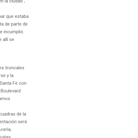
 la ciudad”,
mar que estaba
ta de parte de
e incumplió.
 allí se
es troncales
se y la
 Santa Fe con
 Boulevard
tamos
cuadras de la
mentación será
cería,
uitas.