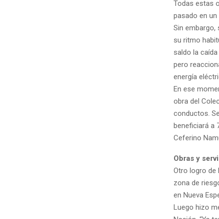
Todas estas o
pasado en un 
Sin embargo, 
su ritmo habi
saldo la caída
pero reaccion
energía eléctr
En ese moment
obra del Cole
conductos. Se
beneficiará a 
Ceferino Namu
Obras y servi
Otro logro de 
zona de riesgo
en Nueva Espe
Luego hizo me