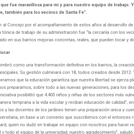
 que fue maravillosa para mí y para nuestro equipo de trabajo. 
, también para los vecinos de Santa Fe”.
r al Concejo por el acompañamiento de estos años al desarrollo de 
 tónica de trabajo de su administración fue “la cercanía con los vec
ado en sus barrios mejoras concretas, reales, que pueden tocar y dis
ducar
ombró como una transformación definitiva en los barrios, la creació
unicipales. Su gestión culminará con 18, todos creados desde 2012.
eramos que la educación garantiza que nuestra libertad se ejerza p
 nos preparamos, sobre todo a las nuevas generaciones, para los de
 iniciativa posibilitó que 4.400 niños y niñas de los sectores más vuln
nera temprana a la vida escolar y reciban educación de calidad”, en
os y las docentes de los jardines tienen una preparación única y cu
versitaria, en base a un convenio que suscribimos con el entonces r
ard, quien no dudó en trabajar en equipo con nosotros para hacer re
 y todo el equipo de la universidad, nuestro agradecimiento”, saludó