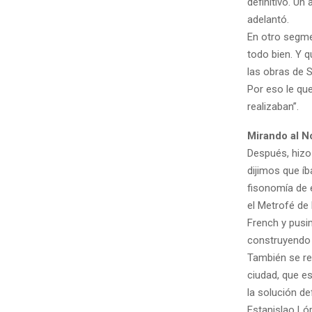
definitivo. U
adelantó.
En otro segme
todo bien. Y 
las obras de S
Por eso le que
realizaban”.
Mirando al N
Después, hizo
dijimos que í
fisonomía de 
el Metrofé de
French y pusi
construyendo 
También se re
ciudad, que es
la solución de
Estanislao Lóp