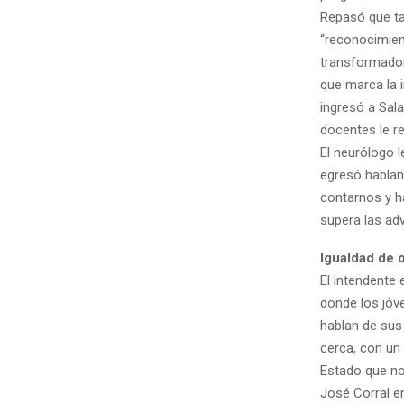
Repasó que tal
“reconocimient
transformador
que marca la 
ingresó a Sala
docentes le r
El neurólogo l
egresó hablan
contarnos y ha
supera las ad
Igualdad de 
El intendente
donde los jóv
hablan de sus
cerca, con un
Estado que no 
José Corral e