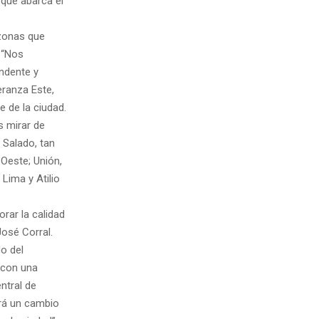
 que abarca el
 zonas que
. “Nos
endente y
ranza Este,
e de la ciudad.
s mirar de
o Salado, tan
 Oeste; Unión,
Lima y Atilio
rar la calidad
José Corral.
do del
 con una
ntral de
erá un cambio