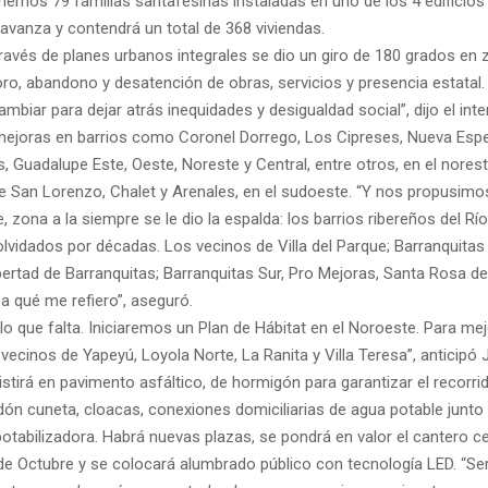
nemos 79 familias santafesinas instaladas en uno de los 4 edificios
avanza y contendrá un total de 368 viviendas.
ravés de planes urbanos integrales se dio un giro de 180 grados en
oro, abandono y desatención de obras, servicios y presencia estatal
biar para dejar atrás inequidades y desigualdad social”, dijo el int
ejoras en barrios como Coronel Dorrego, Los Cipreses, Nueva Espe
s, Guadalupe Este, Oeste, Noreste y Central, entre otros, en el norest
e San Lorenzo, Chalet y Arenales, en el sudoeste. “Y nos propusimo
e, zona a la siempre se le dio la espalda: los barrios ribereños del Rí
lvidados por décadas. Los vecinos de Villa del Parque; Barranquitas
ertad de Barranquitas; Barranquitas Sur, Pro Mejoras, Santa Rosa de 
a qué me refiero”, aseguró.
o que falta. Iniciaremos un Plan de Hábitat en el Noroeste. Para mejo
 vecinos de Yapeyú, Loyola Norte, La Ranita y Villa Teresa”, anticipó 
stirá en pavimento asfáltico, de hormigón para garantizar el recorri
rdón cuneta, cloacas, conexiones domiciliarias de agua potable junto
otabilizadora. Habrá nuevas plazas, se pondrá en valor el cantero ce
de Octubre y se colocará alumbrado público con tecnología LED. “S