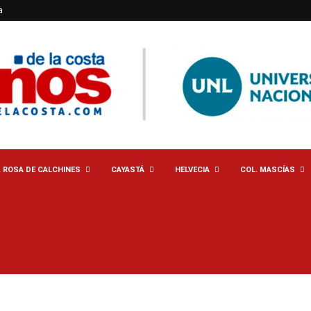
a
. ROSA DE CALCHINES
CAYASTÁ
HELVECIA
COL. MASCÍAS