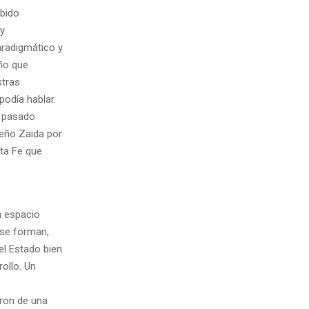
ibido
 y
aradigmático y
iño que
stras
odía hablar.
o pasado
seño Zaida por
nta Fe que
n espacio
 se forman,
el Estado bien
ollo. Un
eron de una