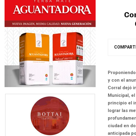
Cor
COMPART
Proponiendo 
y con el anun
Corral dejó 
Municipal, e
principio el 
lograr las m
profundamente
ciudad en do
anticipada p