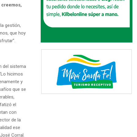
Y creemos,
la gestión,
inos, que hoy
frutar”.
n del sistema
 “Lo hicimos
lenamente y
safíos que se
erables,
fatizó el
entan con
ector de la
alidad ese
 José Corral.