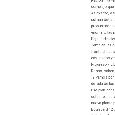
Nación. “Ya te
complejo que 
Asimismo, a t
sufrían deteri
propusimos cam
enumeró las m
Bajo Judiciale
También las d
frente al oest
castigados y o
Progreso y Lib
Rosso, saben 
“Y vamos por l
de vida de los
Ese plan consi
colectivo, co
nueva planta p
Boulevard 12 