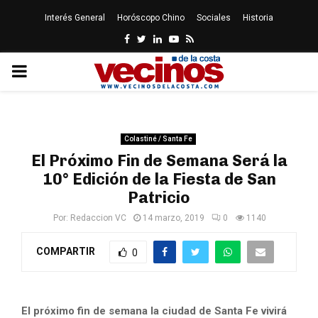
Interés General
Horóscopo Chino
Sociales
Historia
Facebook
Twitter
Linkedin
Youtube
Rss
PRIMARY
MENU
Colastiné / Santa Fe
El Próximo Fin de Semana Será la
10° Edición de la Fiesta de San
Patricio
Por:
Redaccion VC
14 marzo, 2019
0
1140
COMPARTIR
0
El próximo fin de semana la ciudad de Santa Fe vivirá