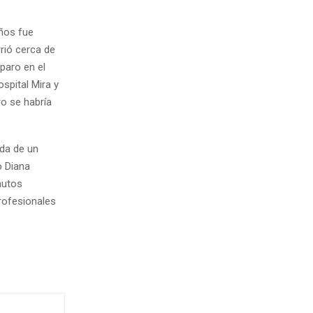
años fue
rió cerca de
paro en el
spital Mira y
ro se habría
ada de un
o Diana
nutos
profesionales