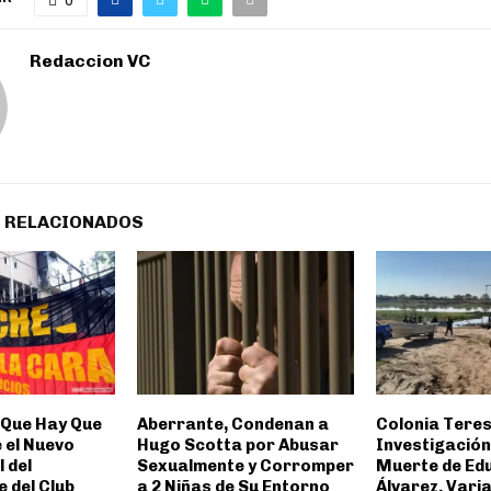
Redaccion VC
 RELACIONADOS
 Que Hay Que
Aberrante, Condenan a
Colonia Teres
 el Nuevo
Hugo Scotta por Abusar
Investigación
l del
Sexualmente y Corromper
Muerte de Ed
 del Club
a 2 Niñas de Su Entorno
Álvarez. Vari