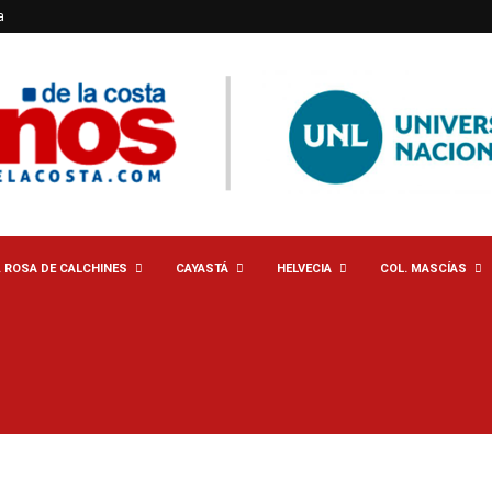
a
. ROSA DE CALCHINES
CAYASTÁ
HELVECIA
COL. MASCÍAS