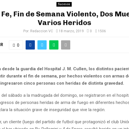
Sucesos
 Fe, Fin de Semana Violento, Dos Mue
Varios Heridos
Por:
Redaccion VC
18 marzo, 2019
0
1506
IR
0
desde la guardia del Hospital J. M. Cullen, los distintos pacie
stir durante el fin de semana, por hechos violentos con armas d
s ingresaron cinco personas con heridas de distinta gravedad.
e del sábado a la madrugada del domingo, se registraron en el hospit
ingresos de personas heridas de arma de fuego en diferentes hechos
lara la situación grave de inseguridad que vive la región.
r, un cliente (luego del partido de futbol que protagonizó el club Uni
el bar ubicado en Bv. Pellegrini y 4 de Enero, resultó herido en un in