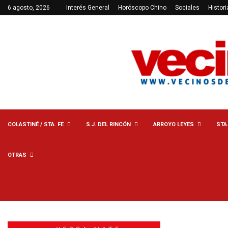
6 agosto, 2026
Interés General
Horóscopo Chino
Sociales
Histori
COLASTINÉ / STA. FE
S.J. DEL RINCÓN
ARROYO LEYES
STA
OTRAS