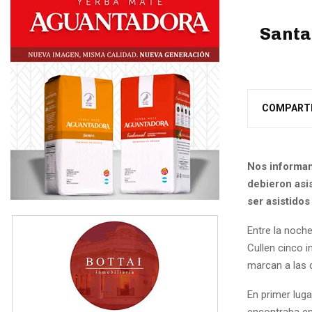
Santa
COMPART
Nos informan 
debieron asi
ser asistido
Entre la noch
Cullen cinco 
marcan a las c
En primer luga
encontraba en 