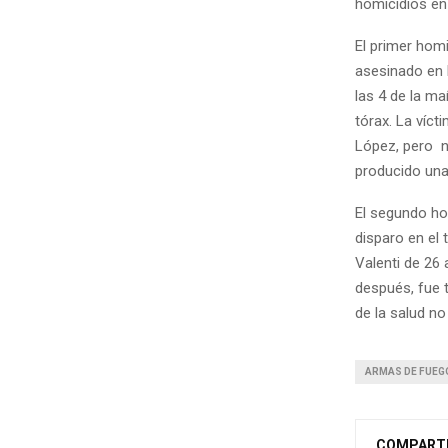
homicidios en
El primer hom
asesinado en 
las 4 de la ma
tórax. La víct
López, pero no
producido una
El segundo ho
disparo en el 
Valenti de 26
después, fue t
de la salud no 
ARMAS DE FUEG
COMPART