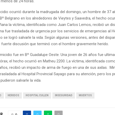
 menos de 24 horas.
icidio ocurrió durante la madrugada del domingo, un hombre de 37 
Bº Belgrano en los alrededores de Vieytes y Saavedra, el hecho ocur
ñana la víctima, identificada como Juan Carlos Lemos, recibió un dis
ima fue trasladada de urgencia por los servicios de emergencias al Ho
 se logró salvarle la vida. Según algunas versiones, antes del dispa
 fuerte discusión que terminó con el hombre gravemente herido.
micidio fue en Bº Guadalupe Oeste. Una joven de 26 años fue ultim
tórax, el hecho ocurrió en Matheu 2200. La víctima, identificada com
 años, recibió un impacto de arma de fuego en una de sus axilas. Mi
rasladada al Hospital Provincial Sayago para su atención, pero los 
pudieron salvarle la vida.
O
HERIDOS
HOSPITAL CULLEN
INSEGURIDAD
MUERTOS
IR
0