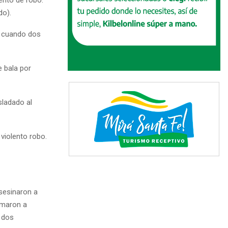
do).
o cuando dos
e bala por
sladado al
 violento robo.
sesinaron a
imaron a
 dos