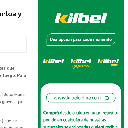
rtos y
ntes que
e fuego. Para
al José María
 graves, que
ón) que se
tento de robo.