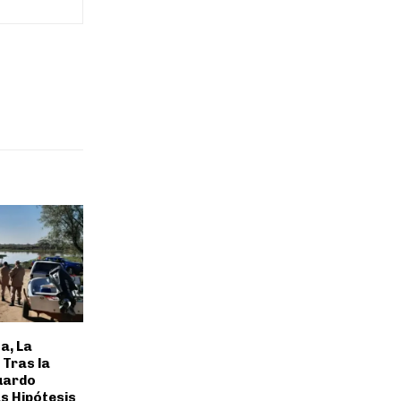
a, La
 Tras la
uardo
as Hipótesis