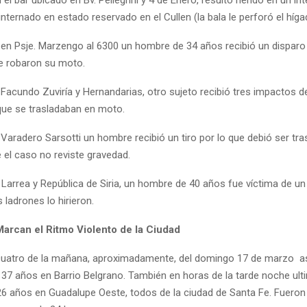
nternado en estado reservado en el Cullen (la bala le perforó el híga
, en Psje. Marzengo al 6300 un hombre de 34 años recibió un dispar
le robaron su moto.
Facundo Zuviría y Hernandarias, otro sujeto recibió tres impactos d
que se trasladaban en moto.
aradero Sarsotti un hombre recibió un tiro por lo que debió ser tra
 el caso no reviste gravedad.
 Larrea y República de Siria, un hombre de 40 años fue víctima de un
s ladrones lo hirieron.
arcan el Ritmo Violento de la Ciudad
cuatro de la mañana, aproximadamente, del domingo 17 de marzo a
37 años en Barrio Belgrano. También en horas de la tarde noche ult
26 años en Guadalupe Oeste, todos de la ciudad de Santa Fe. Fueron