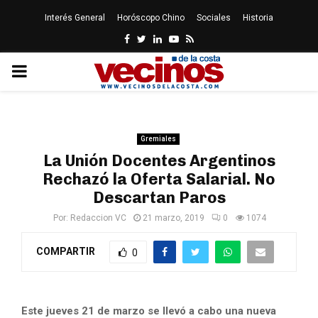
Interés General
Horóscopo Chino
Sociales
Historia
Facebook
Twitter
Linkedin
Youtube
Rss
PRIMARY
MENU
Gremiales
La Unión Docentes Argentinos
Rechazó la Oferta Salarial. No
Descartan Paros
Por:
Redaccion VC
21 marzo, 2019
0
1074
COMPARTIR
0
Este jueves 21 de marzo se llevó a cabo una nueva