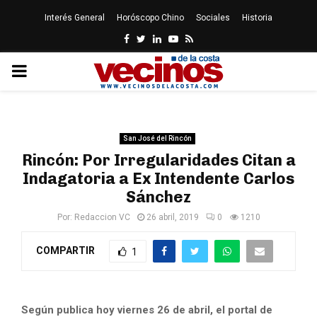
Interés General
Horóscopo Chino
Sociales
Historia
Facebook
Twitter
Linkedin
Youtube
Rss
PRIMARY
MENU
San José del Rincón
Rincón: Por Irregularidades Citan a
Indagatoria a Ex Intendente Carlos
Sánchez
Por:
Redaccion VC
26 abril, 2019
0
1210
COMPARTIR
1
Según publica hoy viernes 26 de abril, el portal de