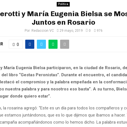
Politica
erotti y María Eugenia Bielsa se Mo
Juntos en Rosario
Por:
Redaccion VC
29 mayo, 2019
0
976
IR
0
y María Eugenia Bielsa participaron, en la ciudad de Rosario, de
del libro “Gestas Peronistas”. Durante el encuentro, el candida
estacó el compromiso y la palabra empeñada en la conformaci
s nuestra palabra y para nosotros eso basta”. A su turno, Biels
lugar donde quiero estar”.
o, la rosarina agregó: “Este es un día para todos los compañeros y
 que estamos juntándonos, que es lo que dijimos que íbamos a hacer
a campaña acompañándonos como lo hemos dicho. La palabra estuv