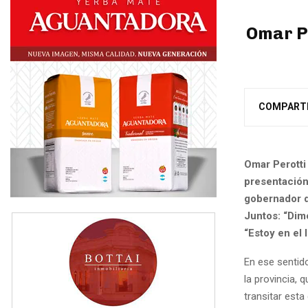
Omar P
COMPART
Omar Perotti 
presentación 
gobernador d
Juntos: “Dimo
“Estoy en el 
En ese sentid
la provincia,
transitar est