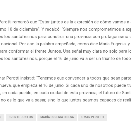
 Perotti remarcó que “Estar juntos es la expresión de cómo vamos a
óximo 10 de diciembre”. Y recalcó: “Siempre nos comprometimos a exp
s los santafesinos para construir una provincia con protagonismo d
nacional. Por eso la palabra empeñada, como dice María Eugenia, y 
ra conformar el frente Juntos. Una señal muy clara no solo para lo
s los santafesinos, porque el 16 de junio va a ser un triunfo de todo
.
mar Perotti insistió: “Tenemos que convencer a todos que sean parte
nueva, que empieza el 16 de junio. Si cada uno de nosotros puede tr
, en cada pueblo, en cada ciudad de esta provincia, el futuro de Sant
, no es lo que va a pasar, sino lo que juntos seamos capaces de reali
9
FRENTE JUNTOS
MARÍA EUGENIA BIELSA
OMAR PEROTTI