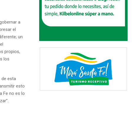
 gobernar a
resar el
iferente; un
el
s propios,
s los
 de esta
ansmitir esto
a Fe no es lo
zar”.