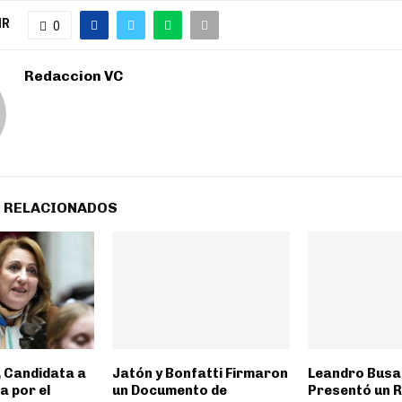
IR
0
Redaccion VC
 RELACIONADOS
, Candidata a
Jatón y Bonfatti Firmaron
Leandro Busa
 por el
un Documento de
Presentó un 