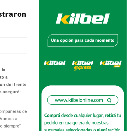
straron
 la
to a
ón del frente
a aseguró:
 compañeras de
. Vamos a
o siempre”.