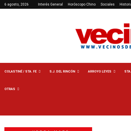
6 agosto, 2026
Interés General
Horóscopo Chino
Sociales
Histori
COLASTINÉ / STA. FE
S.J. DEL RINCÓN
ARROYO LEYES
STA
OTRAS