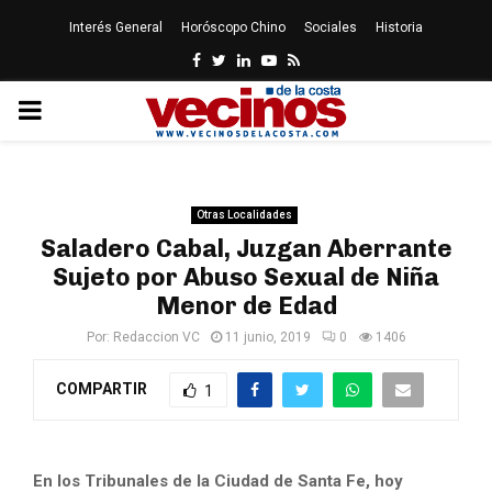
Interés General
Horóscopo Chino
Sociales
Historia
Facebook
Twitter
Linkedin
Youtube
Rss
PRIMARY
MENU
Otras Localidades
Saladero Cabal, Juzgan Aberrante
Sujeto por Abuso Sexual de Niña
Menor de Edad
Por:
Redaccion VC
11 junio, 2019
0
1406
COMPARTIR
1
En los Tribunales de la Ciudad de Santa Fe, hoy