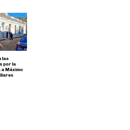
 las
 por la
a a Máximo
iliares