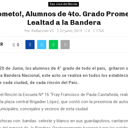
San José del Rincón
rometo!, Alumnos de 4to. Grado Prom
Lealtad a la Bandera
Por:
Redaccion VC
22 junio, 2019
0
1760
IR
0
20 de Junio, los alumnos de 4° grado de todo el país, gritaron
la Bandera Nacional, este acto se realiza en todos los establec
 cada ciudad, de cada rincón del País..
el Rincón la Escuela Nº 16 “Fray Francisco de Paula Castañeda, reali
la plaza central Brigadier López, que contó con la presencia de auto
nicipales, concejales y vecinos de esta ciudad.
chicas con bandas celeste y blanco en sus guardapolvos, cantaron
 del ingresó de la Bandera. Posteriormente tuvieron lugar las palabr