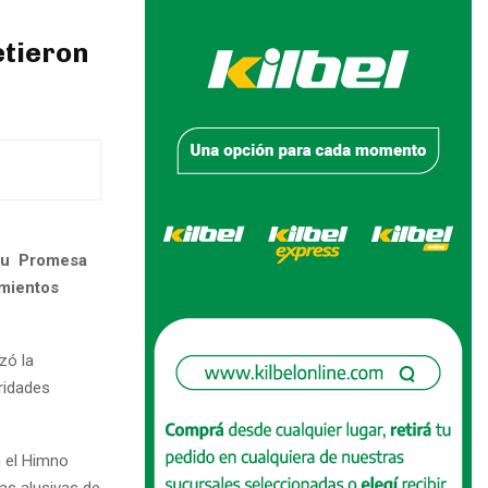
etieron
 su Promesa
imientos
zó la
ridades
 el Himno
as alusivas de