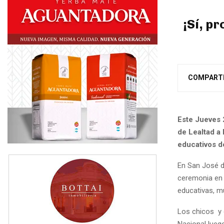
¡Sí, p
COMPART
Este Jueves 
de Lealtad a 
educativos de
En San José d
ceremonia en 
educativas, mu
Los chicos y 
Nacional luego