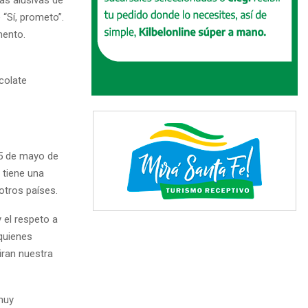
 “Sí, prometo”.
mento.
colate
 25 de mayo de
 tiene una
 otros países.
y el respeto a
 quienes
iran nuestra
muy