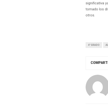
significativa 
tomado los di
otros.
4° GRADO
A
COMPART