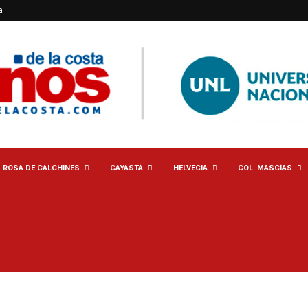
a
. ROSA DE CALCHINES
CAYASTÁ
HELVECIA
COL. MASCÍAS