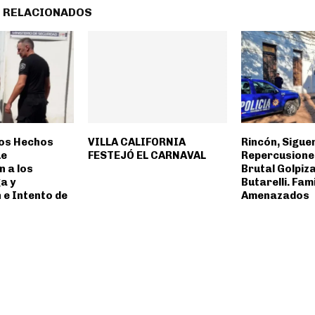
 RELACIONADOS
ios Hechos
VILLA CALIFORNIA
Rincón, Siguen
ue
FESTEJÓ EL CARNAVAL
Repercusiones
 a los
Brutal Golpiz
a y
Butarelli. Fam
 e Intento de
Amenazados