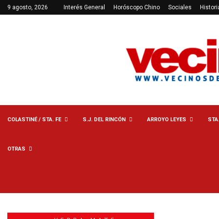
9 agosto, 2026
Interés General
Horóscopo Chino
Sociales
Histori
COLASTINÉ / STA. FE
S.J. DEL RINCÓN
ARROYO LEYES
STA
OTRAS