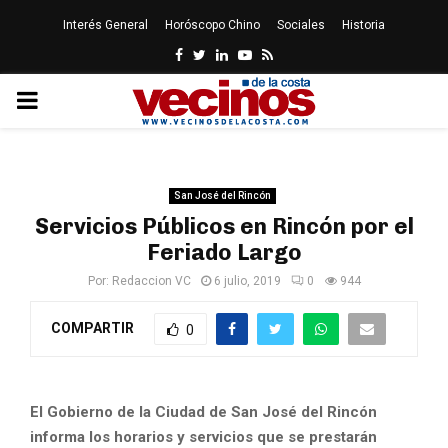
Interés General
Horóscopo Chino
Sociales
Historia
Facebook
Twitter
Linkedin
Youtube
Rss
PRIMARY
MENU
San José del Rincón
Servicios Públicos en Rincón por el
Feriado Largo
Por:
Redaccion VC
6 julio, 2019
0
944
COMPARTIR
0
El Gobierno de la Ciudad de San José del Rincón
informa los horarios y servicios que se prestarán