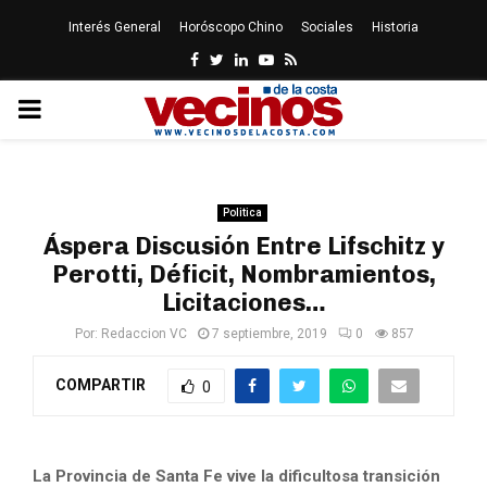
Interés General
Horóscopo Chino
Sociales
Historia
Facebook
Twitter
Linkedin
Youtube
Rss
PRIMARY
MENU
Politica
Áspera Discusión Entre Lifschitz y
Perotti, Déficit, Nombramientos,
Licitaciones…
Por:
Redaccion VC
7 septiembre, 2019
0
857
COMPARTIR
0
La Provincia de Santa Fe vive la dificultosa transición