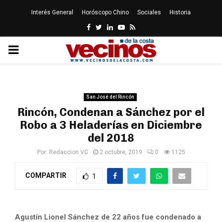
Interés General
Horóscopo Chino
Sociales
Historia
Facebook
Twitter
Linkedin
Youtube
Rss
PRIMARY
MENU
San José del Rincón
Rincón, Condenan a Sánchez por el
Robo a 3 Heladerías en Diciembre
del 2018
Por:
Redaccion VC
2 octubre, 2019
0
1125
COMPARTIR
1
Agustín Lionel Sánchez de 22 años fue condenado a